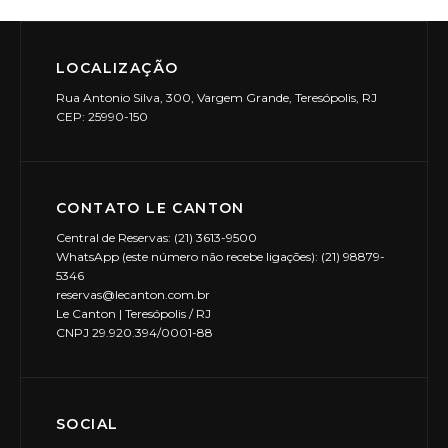
LOCALIZAÇÃO
Rua Antonio Silva, 300, Vargem Grande, Teresópolis, RJ
CEP: 25990-150
CONTATO LE CANTON
Central de Reservas: (21) 3613-9500
WhatsApp (este número não recebe ligações): (21) 98879-
5346
reservas@lecanton.com.br
Le Canton | Teresópolis / RJ
CNPJ 29.920.394/0001-88
SOCIAL