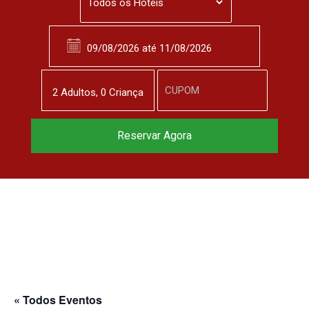
2
Adulto
s
,
0
Criança
Reservar Agora
« Todos Eventos