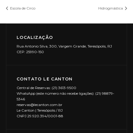
Escola de Circo
Hidroginástica
LOCALIZAÇÃO
Rua Antonio Silva, 300, Vargem Grande, Teresópolis, RJ
CEP: 25990-150
CONTATO LE CANTON
Central de Reservas: (21) 3613-9500
WhatsApp (este número não recebe ligações): (21) 98879-
5346
reservas@lecanton.com.br
Le Canton | Teresópolis / RJ
CNPJ 29.920.394/0001-88