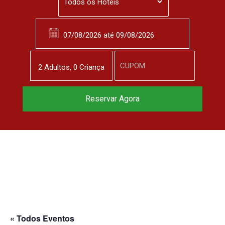
2
Adulto
s
,
0
Criança
Reserve agora, com
Reservar Agora
o melhor preço
garantido
▼
« Todos Eventos