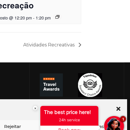
ecreação
gosto @ 12:20 pm
-
1:20 pm
Atividades Recreativas
×
The best price here!
1
24h service
Rejeitar
Ver preferências