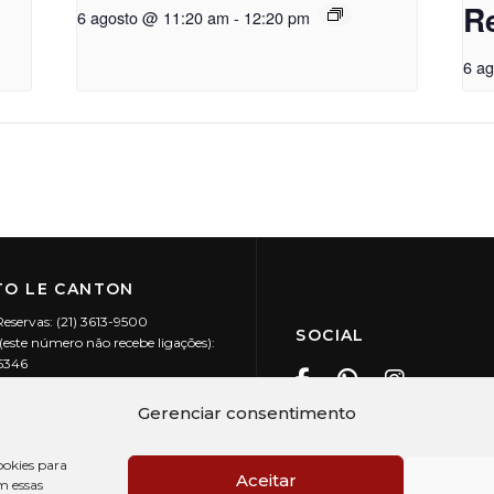
R
6 agosto @ 11:20 am
-
12:20 pm
6 a
O LE CANTON
Reservas: (21) 3613-9500
SOCIAL
este número não recebe ligações):
-5346
ecanton.com.br
Teresópolis / RJ
Gerenciar consentimento
20.394/0001-88
okies para
Aceitar
m essas