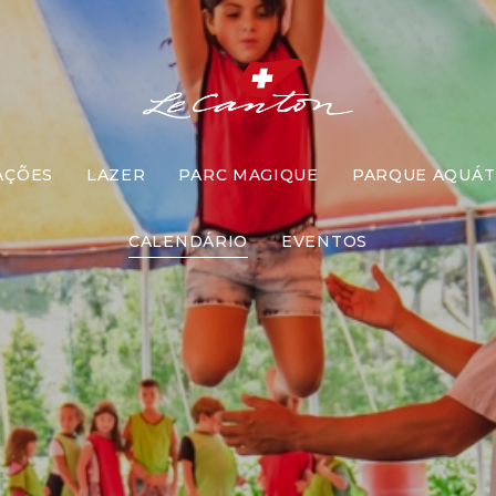
AÇÕES
LAZER
PARC MAGIQUE
PARQUE AQUÁT
scola de Cir
CALENDÁRIO
EVENTOS