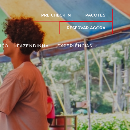
PRÉ CHECK IN
PACOTES
RESERVAR AGORA
ICO
FAZENDINHA
EXPERIÊNCIAS
co