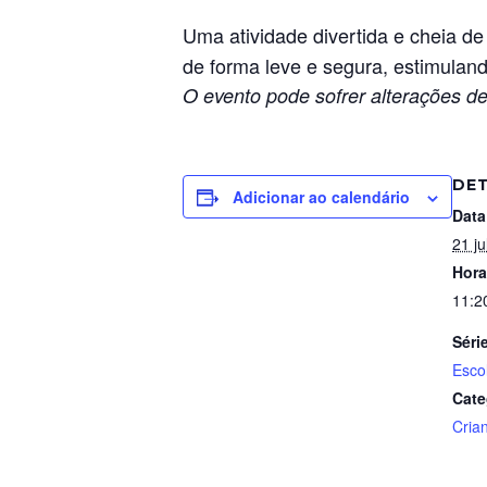
Uma atividade divertida e cheia de
de forma leve e segura, estimulan
O evento pode sofrer alterações de
DE
Adicionar ao calendário
Data
21 ju
Hora
11:2
Séri
Esco
Cate
Cria