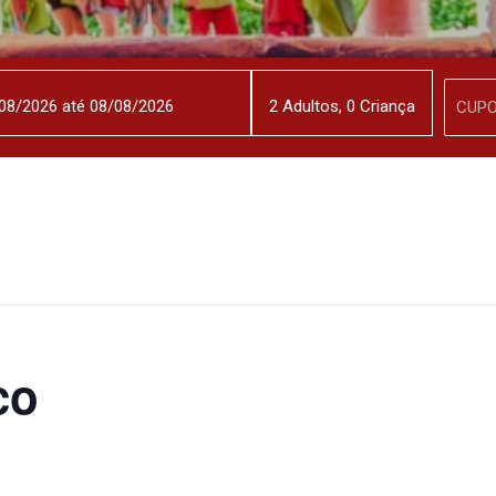
2
Adulto
s
,
0
Criança
co