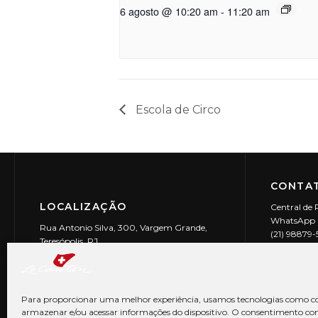
6 agosto @ 10:20 am
-
11:20 am
Escola de Circo
CONTAT
LOCALIZAÇÃO
Central de 
WhatsApp (
Rua Antonio Silva, 300, Vargem Grande,
(21) 98879
Teresópolis, RJ
reservas@l
CEP: 25990-150
Le Canton | 
CNPJ 29.9
Para proporcionar uma melhor experiência, usamos tecnologias como co
armazenar e/ou acessar informações do dispositivo. O consentimento co