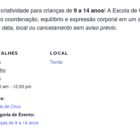
 criatividade para crianças de
! A Escola de 
9 a 14 anos
do coordenação, equilíbrio e expressão corporal em um a
 data, local ou cancelamento sem aviso prévio.
TALHES
LOCAL
:
Tenda
lho
:
0 am - 12:20 pm
es:
la de Circo
goria de Evento:
nças de 9 a 14 anos