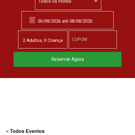
2
Adulto
s
,
0
Criança
Reserve agora, com
Reservar Agora
o melhor preço
garantido
▼
« Todos Eventos