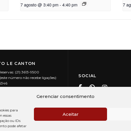
7 agosto @ 3:40 pm
-
4:40 pm
7 a
O LE CANTON
Reservas: (21) 3613-9500
SOCIAL
este número não recebe ligações):
-5346
ecanton.com.br
Teresópolis / RJ
Gerenciar consentimento
20.394/0001-88
okies para
Aceitar
m essas
gação ou IDs
ento pode afetar
PRÉ CHECK-IN
AV