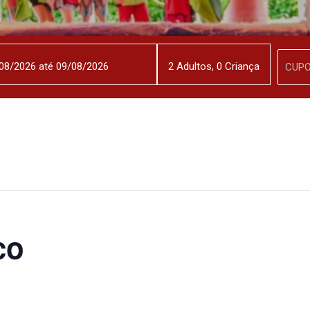
2
Adulto
s
,
0
Criança
co