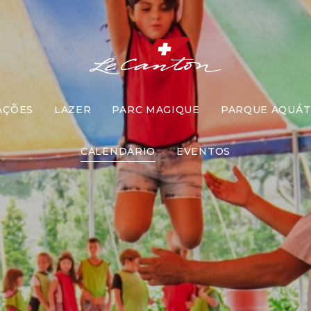
AÇÕES
LAZER
PARC MAGIQUE
PARQUE AQUÁT
scola de Cir
CALENDÁRIO
EVENTOS