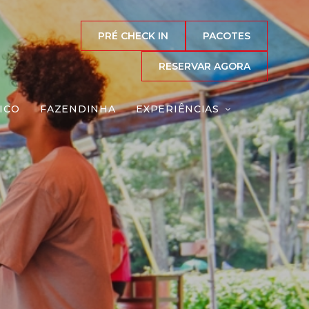
PRÉ CHECK IN
PACOTES
RESERVAR AGORA
ICO
FAZENDINHA
EXPERIÊNCIAS
co
Reserve agora, com
o melhor preço