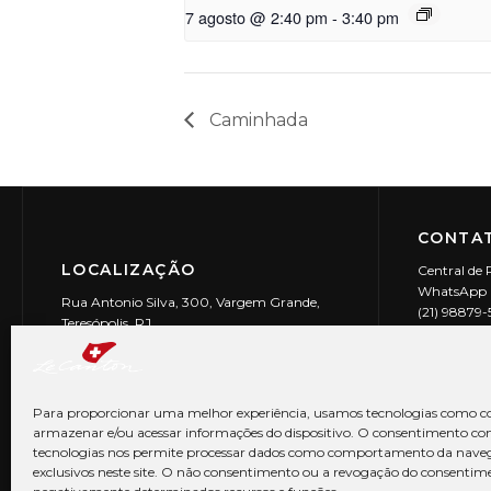
7 agosto @ 2:40 pm
-
3:40 pm
Caminhada
CONTAT
LOCALIZAÇÃO
Central de 
WhatsApp (
Rua Antonio Silva, 300, Vargem Grande,
(21) 98879
Teresópolis, RJ
reservas@l
CEP: 25990-150
Le Canton | 
CNPJ 29.9
Para proporcionar uma melhor experiência, usamos tecnologias como co
armazenar e/ou acessar informações do dispositivo. O consentimento co
tecnologias nos permite processar dados como comportamento da nave
exclusivos neste site. O não consentimento ou a revogação do consentim