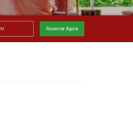
garantido
▼
Reservar Agora