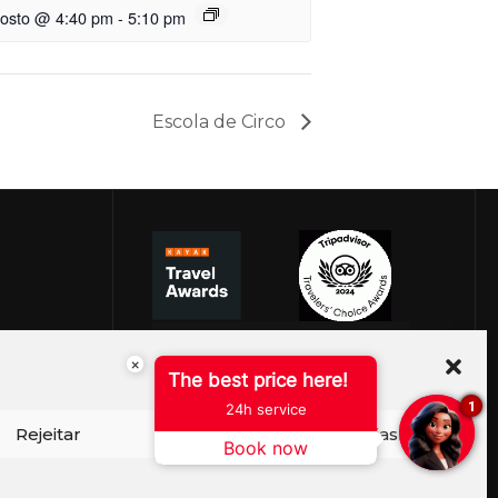
gosto @ 4:40 pm
-
5:10 pm
Escola de Circo
×
The best price here!
1
24h service
Rejeitar
Ver preferências
Book now
ISO DE COOKIES
PERGUNTAS FREQUENTES