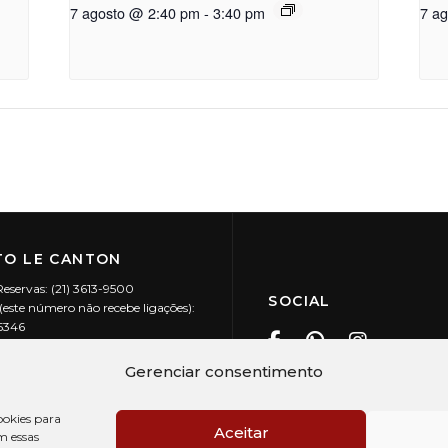
7 agosto @ 2:40 pm
-
3:40 pm
7 a
O LE CANTON
Reservas: (21) 3613-9500
SOCIAL
este número não recebe ligações):
-5346
ecanton.com.br
Teresópolis / RJ
Gerenciar consentimento
20.394/0001-88
okies para
Aceitar
m essas