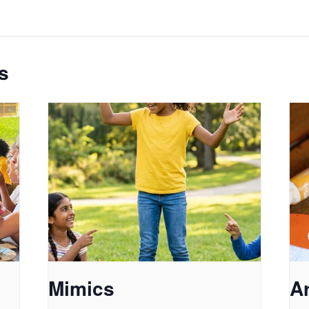
s
Mimics
A