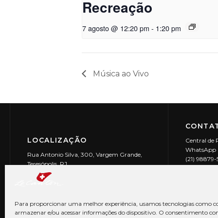
Recreação
7 agosto @ 12:20 pm
-
1:20 pm
Música ao Vivo
CONTAT
LOCALIZAÇÃO
Central de 
WhatsApp (
Rua Antonio Silva, 300, Vargem Grande,
(21) 98879
Teresópolis, RJ
reservas@l
CEP: 25990-150
Le Canton | 
CNPJ 29.9
Para proporcionar uma melhor experiência, usamos tecnologias como co
armazenar e/ou acessar informações do dispositivo. O consentimento co