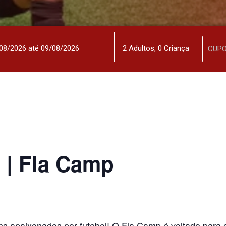
2
Adulto
s
,
0
Criança
 | Fla Camp
ens apaixonados por futebol! O Fla Camp é voltado para