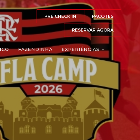
PRÉ CHECK IN
PACOTES
RESERVAR AGORA
ICO
FAZENDINHA
EXPERIÊNCIAS
a Camp
Reserve agora, com
o melhor preço