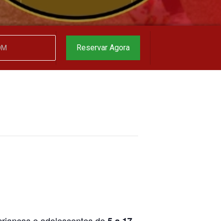
garantido
▼
Reservar Agora
 crianças e adolescentes de