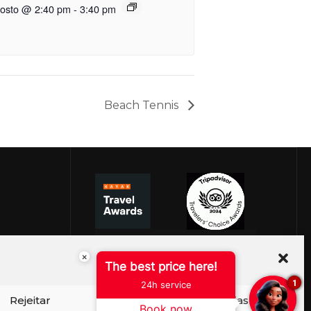
gosto @ 2:40 pm
-
3:40 pm
Beach Tennis
×
The best price here!
1
24h service
Rejeitar
Ver preferências
Book now