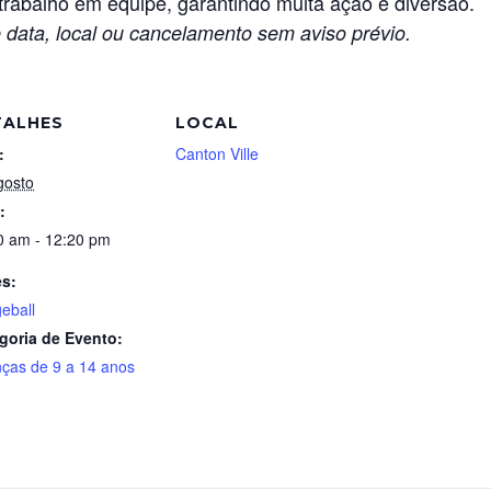
trabalho em equipe, garantindo muita ação e diversão.
 data, local ou cancelamento sem aviso prévio.
TALHES
LOCAL
:
Canton Ville
gosto
:
0 am - 12:20 pm
es:
eball
goria de Evento:
nças de 9 a 14 anos