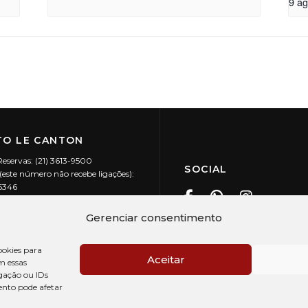
9 a
O LE CANTON
Reservas: (21) 3613-9500
SOCIAL
este número não recebe ligações):
-5346
ecanton.com.br
Teresópolis / RJ
Gerenciar consentimento
20.394/0001-88
okies para
Aceitar
m essas
gação ou IDs
ento pode afetar
PRÉ CHECK-IN
AV