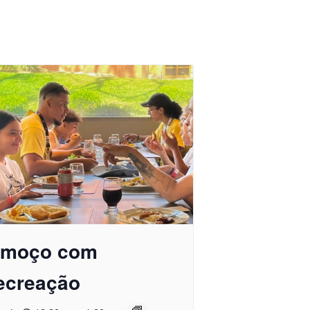
lmoço com
ecreação