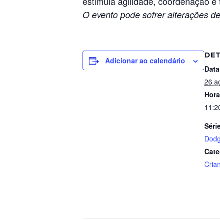
estimula agilidade, coordenação e 
O evento pode sofrer alterações de
DE
Adicionar ao calendário
Data
26 a
Hora
11:2
Séri
Dodg
Cate
Cria