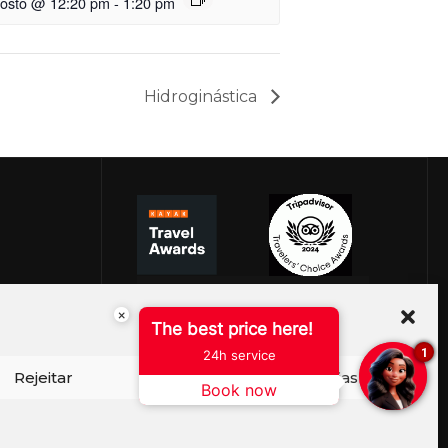
gosto @ 12:20 pm
-
1:20 pm
Hidroginástica
×
The best price here!
1
24h service
Rejeitar
Ver preferências
Book now
ISO DE COOKIES
PERGUNTAS FREQUENTES