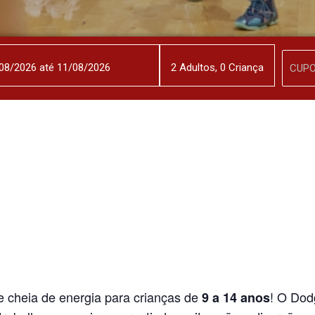
2
Adulto
s
,
0
Criança
e cheia de energia para crianças de
! O Dod
9 a 14 anos