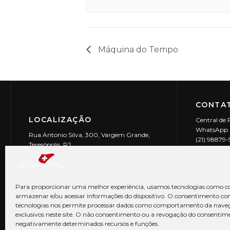
Máquina do Tempo
CONTAT
LOCALIZAÇÃO
Central de 
WhatsApp (
Rua Antonio Silva, 300, Vargem Grande,
(21) 98879
Teresópolis, RJ
reservas@l
CEP: 25990-150
Le Canton | 
CNPJ 29.9
Para proporcionar uma melhor experiência, usamos tecnologias como co
armazenar e/ou acessar informações do dispositivo. O consentimento co
tecnologias nos permite processar dados como comportamento da nave
exclusivos neste site. O não consentimento ou a revogação do consentim
negativamente determinados recursos e funções.
© Copyright 2026 Le Canton. Todos os direitos reservados