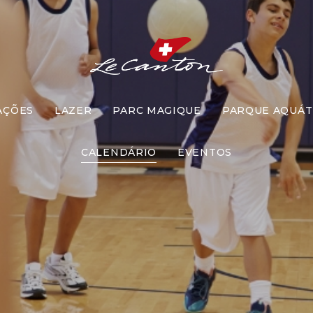
AÇÕES
LAZER
PARC MAGIQUE
PARQUE AQUÁT
Dodgeball
CALENDÁRIO
EVENTOS