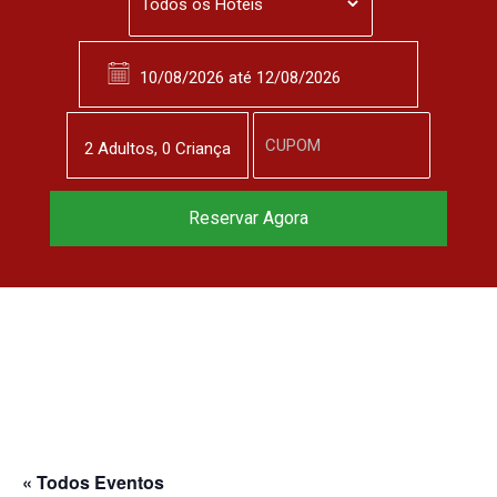
2
Adulto
s
,
0
Criança
Reservar Agora
« Todos Eventos