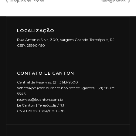
Máquina do Tempo
Hidroginástica
LOCALIZAÇÃO
Rua Antonio Silva, 300, Vargem Grande, Teresópolis, RJ
CEP: 25990-150
CONTATO LE CANTON
Central de Reservas: (21) 3613-9500
WhatsApp (este número não recebe ligações): (21) 98879-
5346
reservas@lecanton.com.br
Le Canton | Teresópolis / RJ
CNPJ 29.920.394/0001-88