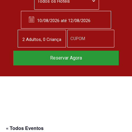
2
Adulto
s
,
0
Criança
Reserve agora, com
Reservar Agora
o melhor preço
garantido
▼
« Todos Eventos