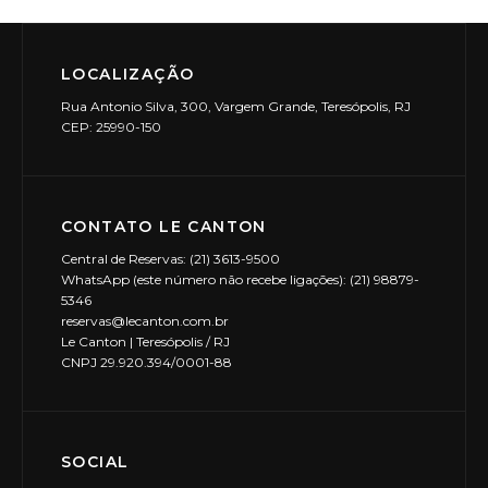
LOCALIZAÇÃO
Rua Antonio Silva, 300, Vargem Grande, Teresópolis, RJ
CEP: 25990-150
CONTATO LE CANTON
Central de Reservas: (21) 3613-9500
WhatsApp (este número não recebe ligações): (21) 98879-
5346
reservas@lecanton.com.br
Le Canton | Teresópolis / RJ
CNPJ 29.920.394/0001-88
SOCIAL