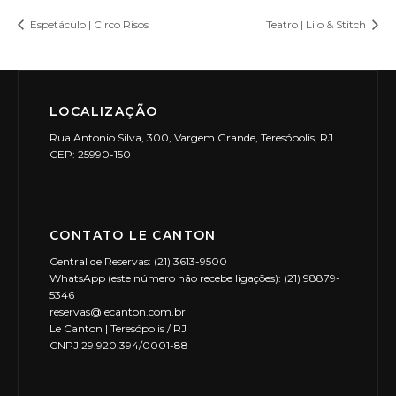
Espetáculo | Circo Risos
Teatro | Lilo & Stitch
LOCALIZAÇÃO
Rua Antonio Silva, 300, Vargem Grande, Teresópolis, RJ
CEP: 25990-150
CONTATO LE CANTON
Central de Reservas: (21) 3613-9500
WhatsApp (este número não recebe ligações): (21) 98879-
5346
reservas@lecanton.com.br
Le Canton | Teresópolis / RJ
CNPJ 29.920.394/0001-88