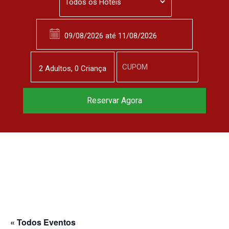
2
Adulto
s
,
0
Criança
Reserve agora, com
Reservar Agora
o melhor preço
garantido
▼
« Todos Eventos