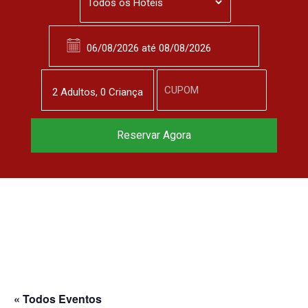
2
Adulto
s
,
0
Criança
Reservar Agora
« Todos Eventos