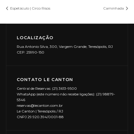
Espetáculo | Circo Risos
Caminhada
LOCALIZAÇÃO
Rua Antonio Silva, 300, Vargem Grande, Teresópolis, RJ
CEP: 25990-150
CONTATO LE CANTON
Central de Reservas: (21) 3613-9500
WhatsApp (este número não recebe ligações): (21) 98879-
5346
reservas@lecanton.com.br
Le Canton | Teresópolis / RJ
CNPJ 29.920.394/0001-88