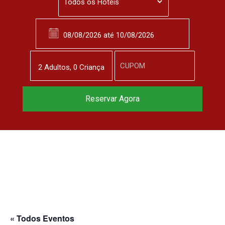
2
Adulto
s
,
0
Criança
Reserve agora, com
Reservar Agora
o melhor preço
garantido
▼
« Todos Eventos