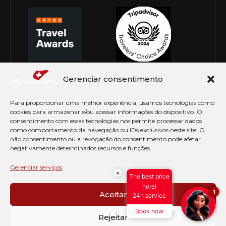
Gerenciar consentimento
Para proporcionar uma melhor experiência, usamos tecnologias como
cookies para armazenar e/ou acessar informações do dispositivo. O
consentimento com essas tecnologias nos permite processar dados
como comportamento da navegação ou IDs exclusivos neste site. O
não consentimento ou a revogação do consentimento pode afetar
negativamente determinados recursos e funções.
© Copyright 2026 Le Canton. Todos os direitos
reservados
Gerenciar serviços
×
The best price
PRÉ CHECK-IN
here!
1
Aceitar
24h service
AVISO DE COOKIES
Book now
PERGUNTAS FREQUENTES
Rejeitar