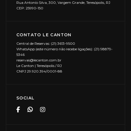
Rua Antonio Silva, 300, Vargem Grande, Teresópolis, RJ
CEP: 25990-150
CONTATO LE CANTON
Central de Reservas: (21) 3613-9500
WhatsApp (este número não recebe ligações): (21) 98879-
5346
reservas@lecanton.com.br
Le Canton | Teresópolis / RJ
CNPJ 29.920.394/0001-88
SOCIAL