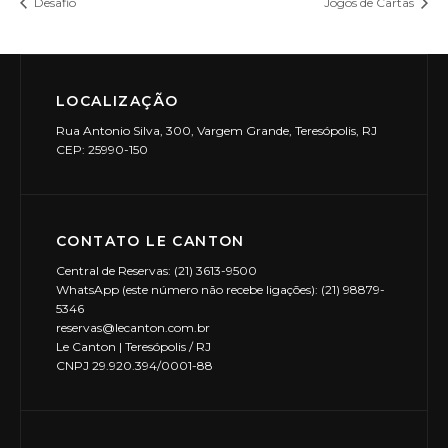
Desafio
Jogos de Cartas
LOCALIZAÇÃO
Rua Antonio Silva, 300, Vargem Grande, Teresópolis, RJ
CEP: 25990-150
CONTATO LE CANTON
Central de Reservas: (21) 3613-9500
WhatsApp (este número não recebe ligações): (21) 98879-
5346
reservas@lecanton.com.br
Le Canton | Teresópolis / RJ
CNPJ 29.920.394/0001-88