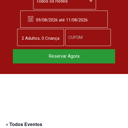
2
Adulto
s
,
0
Criança
Reservar Agora
« Todos Eventos