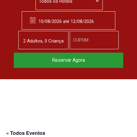
2
Adulto
s
,
0
Criança
Reservar Agora
« Todos Eventos