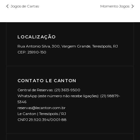
Jogos de Cartas
Momento Jogos
LOCALIZAÇÃO
Rua Antonio Silva, 300, Vargem Grande, Teresópolis, RJ
CEP: 25990-150
CONTATO LE CANTON
Central de Reservas: (21) 3613-9500
WhatsApp (este número não recebe ligações): (21) 98879-
5346
reservas@lecanton.com.br
Le Canton | Teresópolis / RJ
CNPJ 29.920.394/0001-88