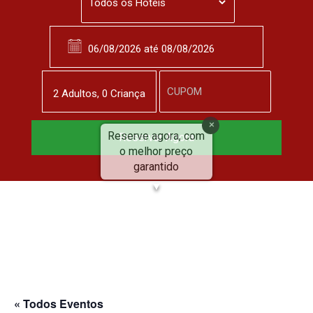
2
Adulto
s
,
0
Criança
Reserve agora, com
Reservar Agora
o melhor preço
garantido
▼
« Todos Eventos