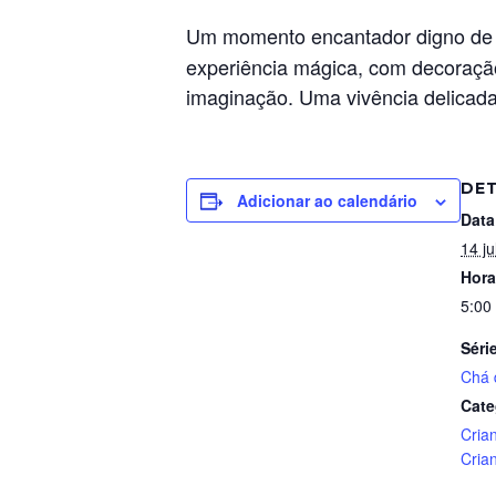
Um momento encantador digno de c
experiência mágica, com decoração
imaginação. Uma vivência delicada
DE
Adicionar ao calendário
Data
14 ju
Hora
5:00
Séri
Chá 
Cate
Cria
Cria