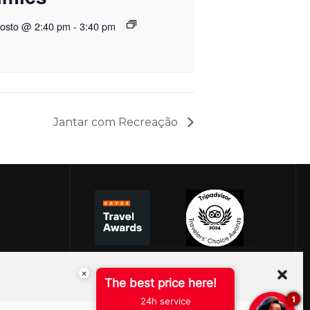
gosto @ 2:40 pm
-
3:40 pm
Jantar com Recreação
×
The best price here!
1
24h service