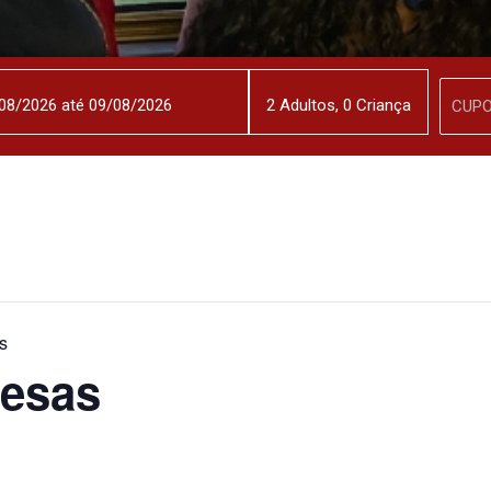
2
Adulto
s
,
0
Criança
s
cesas