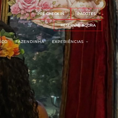
PRÉ CHECK IN
PACOTES
RESERVAR AGORA
ICO
FAZENDINHA
EXPERIÊNCIAS
sas
Reserve agora, com
o melhor preço