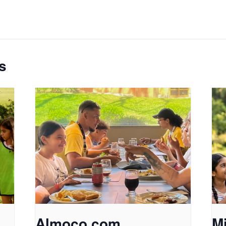
s
Almoço com
M