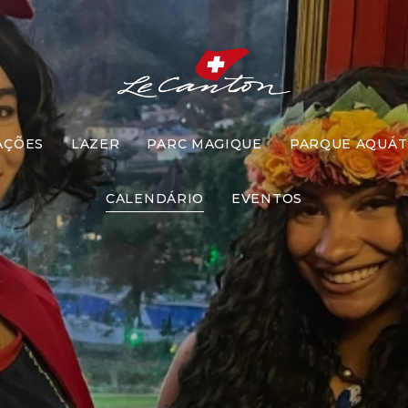
AÇÕES
LAZER
PARC MAGIQUE
PARQUE AQUÁT
á das Prince
CALENDÁRIO
EVENTOS