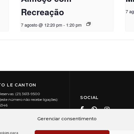
Recreação
7 a
7 agosto @ 12:20 pm
-
1:20 pm
O LE CANTON
Reservas: (21) 3613-9500
SOCIAL
este número não recebe ligações):
-5346
ecanton.com.br
Teresópolis / RJ
Gerenciar consentimento
20.394/0001-88
okies para