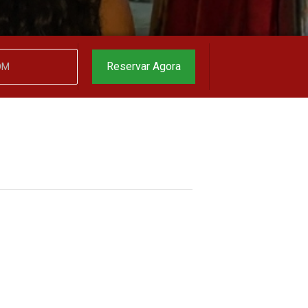
garantido
▼
Reservar Agora