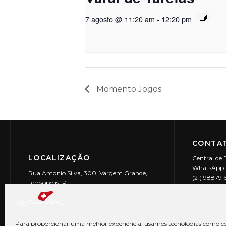
7 agosto @ 11:20 am
-
12:20 pm
Momento Jogos
CONTAT
LOCALIZAÇÃO
Central de 
WhatsApp (
Rua Antonio Silva, 300, Vargem Grande,
(21) 98879
Teresópolis, RJ
reservas@l
CEP: 25990-150
Le Canton | 
CNPJ 29.9
Para proporcionar uma melhor experiência, usamos tecnologias como co