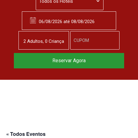
2
Adulto
s
,
0
Criança
Reservar Agora
« Todos Eventos