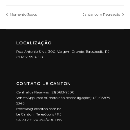
Momento Jogos
Jantar com Recreação
LOCALIZAÇÃO
Rua Antonio Silva, 300, Vargem Grande, Teresópolis, RJ
CEP: 25990-150
CONTATO LE CANTON
Central de Reservas: (21) 3613-9500
WhatsApp (este número não recebe ligações): (21) 98879-
5346
reservas@lecanton.com.br
Le Canton | Teresópolis / RJ
CNPJ 29.920.394/0001-88