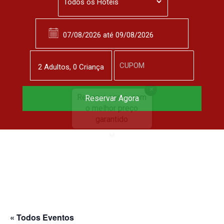
2
Adulto
s
,
0
Criança
Reserve agora, com
Reservar Agora
o melhor preço
garantido
▼
« Todos Eventos