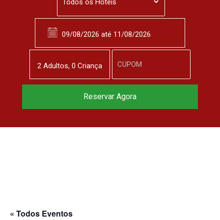
2
Adulto
s
,
0
Criança
Reserve agora, com
Reservar Agora
o melhor preço
garantido
▼
« Todos Eventos