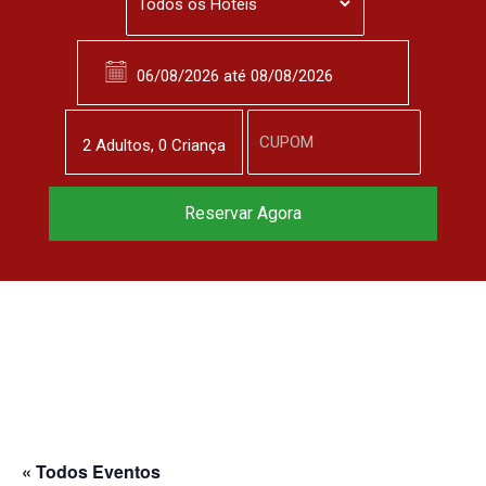
2
Adulto
s
,
0
Criança
Reservar Agora
« Todos Eventos