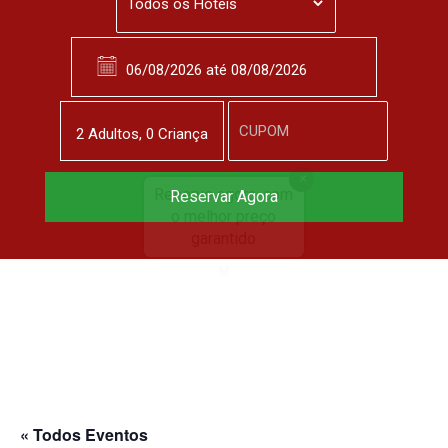
2
Adulto
s
,
0
Criança
Reserve agora, com
Reservar Agora
o melhor preço
garantido
▼
« Todos Eventos