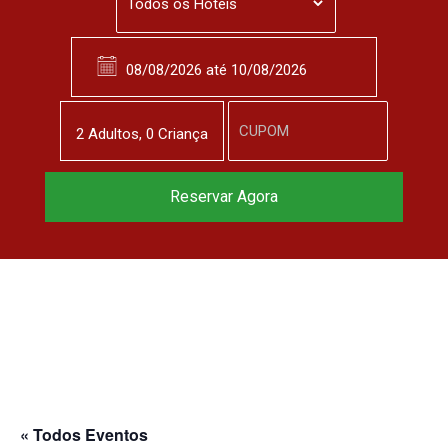
2
Adulto
s
,
0
Criança
Reservar Agora
« Todos Eventos