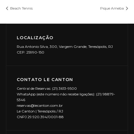
Beach Tennis
Pique Ameba
LOCALIZAÇÃO
Rua Antonio Silva, 300, Vargem Grande, Teresópolis, RJ
CEP: 25990-150
CONTATO LE CANTON
Central de Reservas: (21) 3613-9500
WhatsApp (este número não recebe ligações): (21) 98879-
5346
reservas@lecanton.com.br
Le Canton | Teresópolis / RJ
CNPJ 29.920.394/0001-88