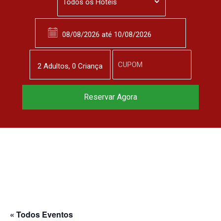
2
Adulto
s
,
0
Criança
Reservar Agora
« Todos Eventos