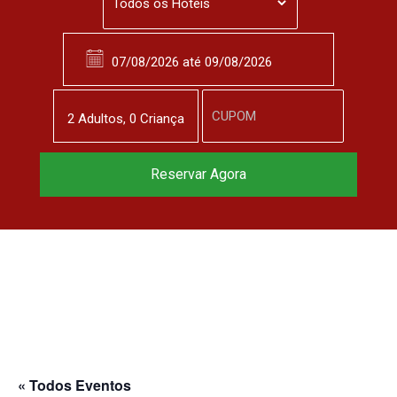
2
Adulto
s
,
0
Criança
Reservar Agora
« Todos Eventos