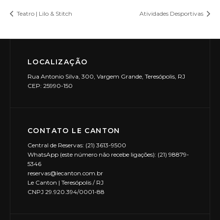
Teatro | Lilo & Stitch
Atividades Desportivas
LOCALIZAÇÃO
Rua Antonio Silva, 300, Vargem Grande, Teresópolis, RJ
CEP: 25990-150
CONTATO LE CANTON
Central de Reservas: (21) 3613-9500
WhatsApp (este número não recebe ligações): (21) 98879-
5346
reservas@lecanton.com.br
Le Canton | Teresópolis / RJ
CNPJ 29.920.394/0001-88