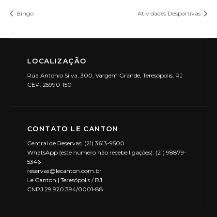
Bingo
Atividades Desportivas
LOCALIZAÇÃO
Rua Antonio Silva, 300, Vargem Grande, Teresópolis, RJ
CEP: 25990-150
CONTATO LE CANTON
Central de Reservas: (21) 3613-9500
WhatsApp (este número não recebe ligações): (21) 98879-
5346
reservas@lecanton.com.br
Le Canton | Teresópolis / RJ
CNPJ 29.920.394/0001-88