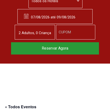
2
Adulto
s
,
0
Criança
Reservar Agora
« Todos Eventos