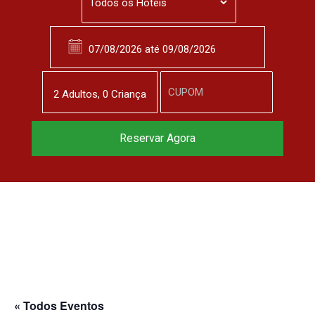
2
Adulto
s
,
0
Criança
Reserve agora, com
Reservar Agora
o melhor preço
garantido
▼
« Todos Eventos