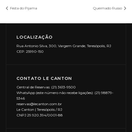
Festa do Pijama
Queimado Russo
LOCALIZAÇÃO
Rua Antonio Silva, 300, Vargem Grande, Teresópolis, RJ
CEP: 25990-150
CONTATO LE CANTON
Central de Reservas: (21) 3613-9500
WhatsApp (este número não recebe ligações): (21) 98879-
5346
reservas@lecanton.com.br
Le Canton | Teresópolis / RJ
CNPJ 29.920.394/0001-88