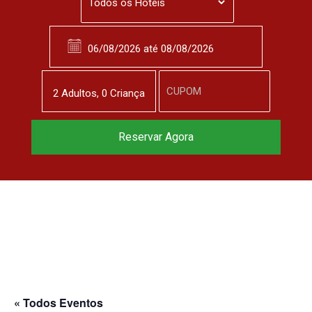
2
Adulto
s
,
0
Criança
Reservar Agora
« Todos Eventos