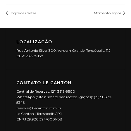
Jogos de Cartas
Momento Jogos
LOCALIZAÇÃO
Rua Antonio Silva, 300, Vargem Grande, Teresópolis, RJ
CEP: 25990-150
CONTATO LE CANTON
Central de Reservas: (21) 3613-9500
WhatsApp (este número não recebe ligações): (21) 98879-
5346
reservas@lecanton.com.br
Le Canton | Teresópolis / RJ
CNPJ 29.920.394/0001-88