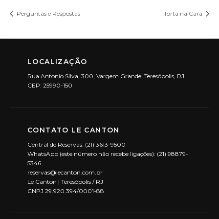
Perguntas e Respostas
Torta na Cara
LOCALIZAÇÃO
Rua Antonio Silva, 300, Vargem Grande, Teresópolis, RJ
CEP: 25990-150
CONTATO LE CANTON
Central de Reservas: (21) 3613-9500
WhatsApp (este número não recebe ligações): (21) 98879-
5346
reservas@lecanton.com.br
Le Canton | Teresópolis / RJ
CNPJ 29.920.394/0001-88