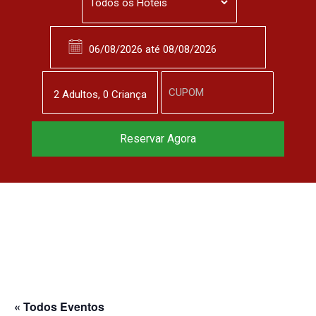
2
Adulto
s
,
0
Criança
Reservar Agora
« Todos Eventos