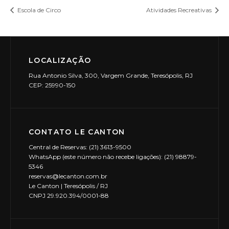
Escola de Circo
Atividades Recreativas
LOCALIZAÇÃO
Rua Antonio Silva, 300, Vargem Grande, Teresópolis, RJ
CEP: 25990-150
CONTATO LE CANTON
Central de Reservas: (21) 3613-9500
WhatsApp (este número não recebe ligações): (21) 98879-
5346
reservas@lecanton.com.br
Le Canton | Teresópolis / RJ
CNPJ 29.920.394/0001-88