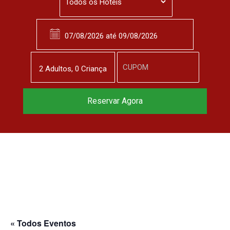
2
Adulto
s
,
0
Criança
Reservar Agora
« Todos Eventos