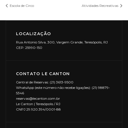
Escola de Circo
Atividades Recreativas
LOCALIZAÇÃO
Rua Antonio Silva, 300, Vargem Grande, Teresópolis, RJ
CEP: 25990-150
CONTATO LE CANTON
Central de Reservas: (21) 3613-9500
WhatsApp (este número não recebe ligações): (21) 98879-
5346
reservas@lecanton.com.br
Le Canton | Teresópolis / RJ
CNPJ 29.920.394/0001-88