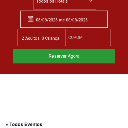
2
Adulto
s
,
0
Criança
Reservar Agora
« Todos Eventos