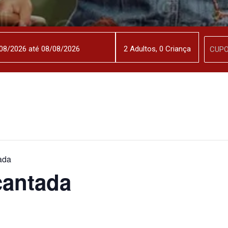
2
Adulto
s
,
0
Criança
ada
cantada