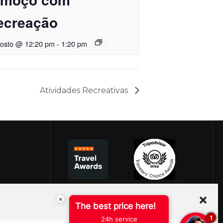
ecreação
gosto @ 12:20 pm
-
1:20 pm
Atividades Recreativas
×
The best price here!
1
24h service