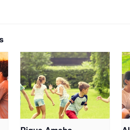
s
Pique Ameba
A