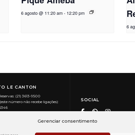
R
6 agosto @ 11:20 am
-
12:20 pm
6 a
O LE CANTON
Reservas: (21) 3613-9500
SOCIAL
este número não recebe ligações):
-5346
ecanton.com.br
Teresópolis / RJ
Gerenciar consentimento
20.394/0001-88