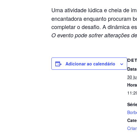
Uma atividade lúdica e cheia de i
encantadora enquanto procuram bor
completar o desafio. A dinâmica e
O evento pode sofrer alterações de
DE
Adicionar ao calendário
Data
30 j
Hora
11:2
Séri
Borb
Cate
Cria