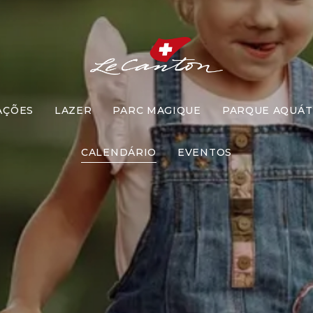
AÇÕES
LAZER
PARC MAGIQUE
PARQUE AQUÁT
boleta Encan
CALENDÁRIO
EVENTOS