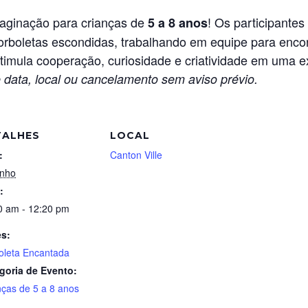
maginação para crianças de
! Os participante
5 a 8 anos
boletas escondidas, trabalhando em equipe para encon
stimula cooperação, curiosidade e criatividade em uma e
 data, local ou cancelamento sem aviso prévio.
TALHES
LOCAL
:
Canton Ville
unho
:
0 am - 12:20 pm
es:
oleta Encantada
goria de Evento:
nças de 5 a 8 anos