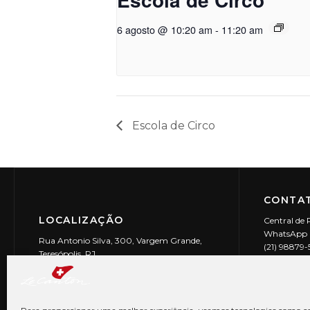
6 agosto @ 10:20 am
-
11:20 am
Escola de Circo
CONTAT
LOCALIZAÇÃO
Central de 
WhatsApp (
Rua Antonio Silva, 300, Vargem Grande,
(21) 98879
Teresópolis, RJ
reservas@l
CEP: 25990-150
Le Canton | 
CNPJ 29.9