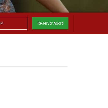
garantido
▼
Reservar Agora