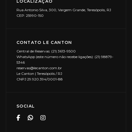
LOCALIZAÇÃO
Rua Antonio Silva, 300, Vargem Grande, Teresópolis, RJ
CEP: 25990-150
CONTATO LE CANTON
Central de Reservas: (21) 3613-9500
WhatsApp (este número não recebe ligações): (21) 98879-
5346
reservas@lecanton.com.br
Le Canton | Teresópolis / RJ
CNPJ 29.920.394/0001-88
SOCIAL