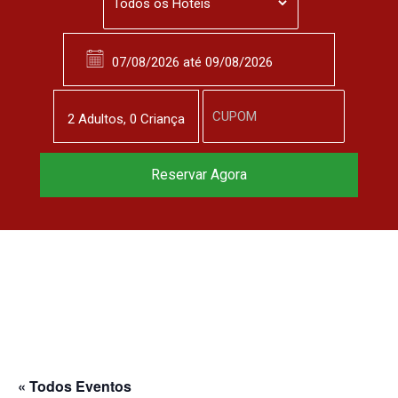
2
Adulto
s
,
0
Criança
Reserve agora, com
Reservar Agora
o melhor preço
garantido
▼
« Todos Eventos