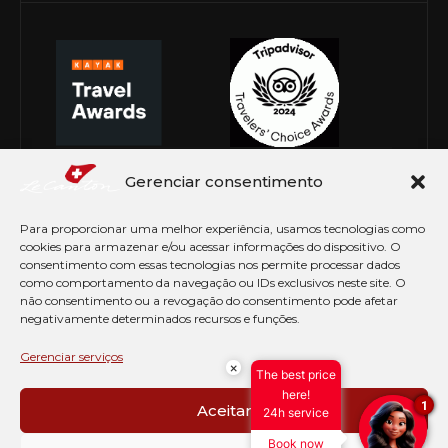
Gerenciar consentimento
Para proporcionar uma melhor experiência, usamos tecnologias como
cookies para armazenar e/ou acessar informações do dispositivo. O
consentimento com essas tecnologias nos permite processar dados
como comportamento da navegação ou IDs exclusivos neste site. O
não consentimento ou a revogação do consentimento pode afetar
negativamente determinados recursos e funções.
© Copyright 2026 Le Canton. Todos os direitos
reservados
Gerenciar serviços
×
The best price
PRÉ CHECK-IN
here!
1
Aceitar
24h service
AVISO DE COOKIES
Book now