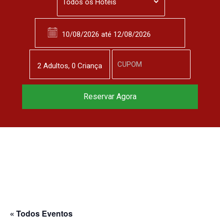
2
Adulto
s
,
0
Criança
Reserve agora, com
Reservar Agora
o melhor preço
garantido
▼
« Todos Eventos