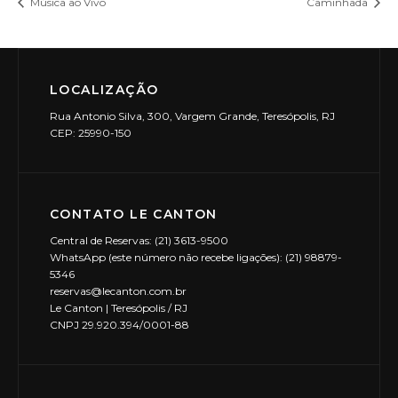
Música ao Vivo
Caminhada
LOCALIZAÇÃO
Rua Antonio Silva, 300, Vargem Grande, Teresópolis, RJ
CEP: 25990-150
CONTATO LE CANTON
Central de Reservas: (21) 3613-9500
WhatsApp (este número não recebe ligações): (21) 98879-
5346
reservas@lecanton.com.br
Le Canton | Teresópolis / RJ
CNPJ 29.920.394/0001-88