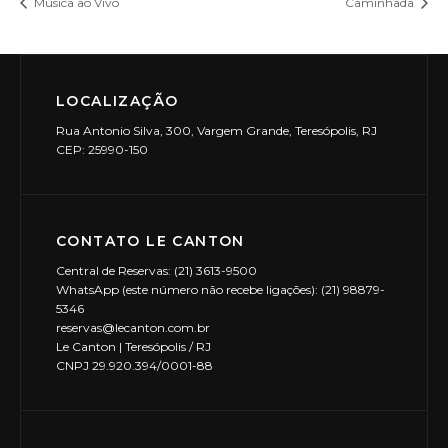
Música ao Vivo
Caminhada
LOCALIZAÇÃO
Rua Antonio Silva, 300, Vargem Grande, Teresópolis, RJ
CEP: 25990-150
CONTATO LE CANTON
Central de Reservas: (21) 3613-9500
WhatsApp (este número não recebe ligações): (21) 98879-
5346
reservas@lecanton.com.br
Le Canton | Teresópolis / RJ
CNPJ 29.920.394/0001-88