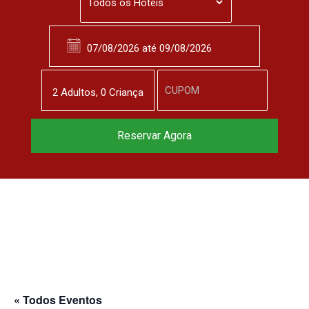
2
Adulto
s
,
0
Criança
Reserve agora, com
Reservar Agora
o melhor preço
garantido
▼
« Todos Eventos