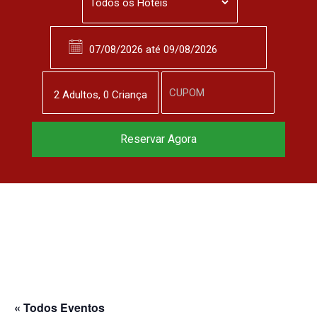
2
Adulto
s
,
0
Criança
Reservar Agora
« Todos Eventos