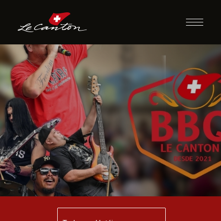
BBQ com Banda
cover do Charlie
Brown Jr.