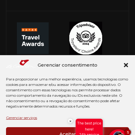
Gerenciar consentimento
Para proporcionar uma melhor experiência, usamos tecnologias como
cookies para armazenar e/ou acessar informações do dispositivo. O
consentimento com essas tecnologias nos permite processar dados
como comportamento da navegação ou IDs exclusivos neste site. O
não consentimento ou a revogação do consentimento pode afetar
negativamente determinados recursos e funções.
© Copyright 2026 Le Canton. Todos os direitos
reservados
Gerenciar serviços
×
The best price
PRÉ CHECK-IN
here!
1
Aceitar
24h service