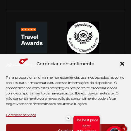
Gerenciar consentimento
Para proporcionar uma melhor experiência, usamos tecnologias como
cookies para armazenar e/ou acessar informações do dispositivo. O
consentimento com essas tecnologias nos permite processar dados
como comportamento da navegação ou IDs exclusivos neste site. O
não consentimento ou a revogação do consentimento pode afetar
negativamente determinados recursos e funções.
© Copyright 2026 Le Canton. Todos os direitos
reservados
Gerenciar serviços
×
The best price
PRÉ CHECK-IN
here!
1
Aceitar