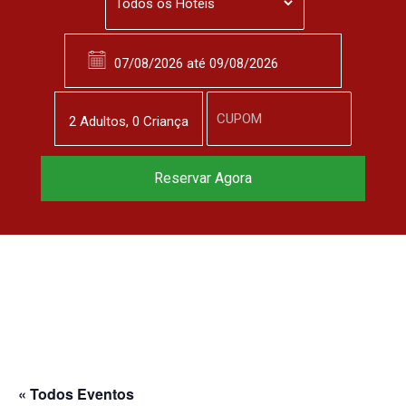
2
Adulto
s
,
0
Criança
Reservar Agora
« Todos Eventos