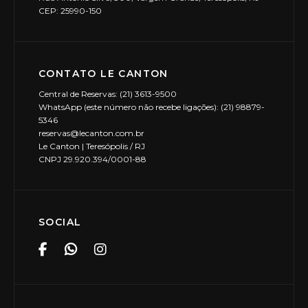
CEP: 25990-150
CONTATO LE CANTON
Central de Reservas: (21) 3613-9500
WhatsApp (este número não recebe ligações): (21) 98879-
5346
reservas@lecanton.com.br
Le Canton | Teresópolis / RJ
CNPJ 29.920.394/0001-88
SOCIAL