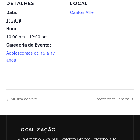
DETALHES
LOCAL
Data:
Canton Ville
11 abril
Hora:
10:00 am - 12:00 pm
Categoria de Evento:
Adolescentes de 15 a 17
anos
Música ao vivo
Boteco com Samba
LOCALIZAÇÃO
Rua Antonio Silva, 300, Vargem Grande, Teresópolis, RJ