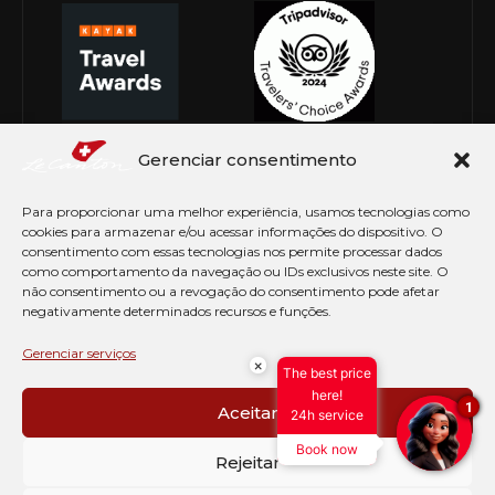
Gerenciar consentimento
Para proporcionar uma melhor experiência, usamos tecnologias como
cookies para armazenar e/ou acessar informações do dispositivo. O
consentimento com essas tecnologias nos permite processar dados
como comportamento da navegação ou IDs exclusivos neste site. O
não consentimento ou a revogação do consentimento pode afetar
negativamente determinados recursos e funções.
© Copyright 2026 Le Canton. Todos os direitos
reservados
Gerenciar serviços
×
The best price
PRÉ CHECK-IN
here!
1
Aceitar
24h service
AVISO DE COOKIES
Book now
PERGUNTAS FREQUENTES
Rejeitar
SEJA EMBAIXADOR
CONTATO