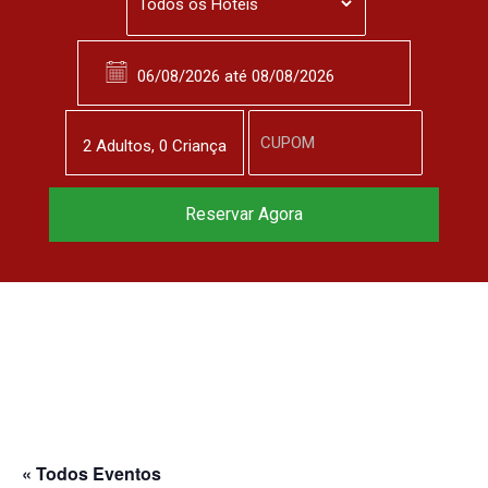
2
Adulto
s
,
0
Criança
Reservar Agora
« Todos Eventos