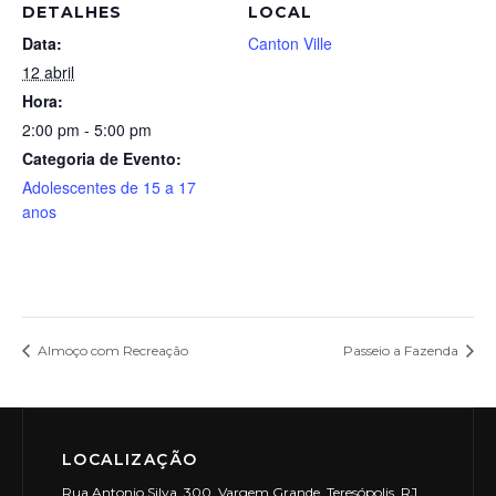
DETALHES
LOCAL
Data:
Canton Ville
12 abril
Hora:
2:00 pm - 5:00 pm
Categoria de Evento:
Adolescentes de 15 a 17
anos
Almoço com Recreação
Passeio a Fazenda
LOCALIZAÇÃO
Rua Antonio Silva, 300, Vargem Grande, Teresópolis, RJ