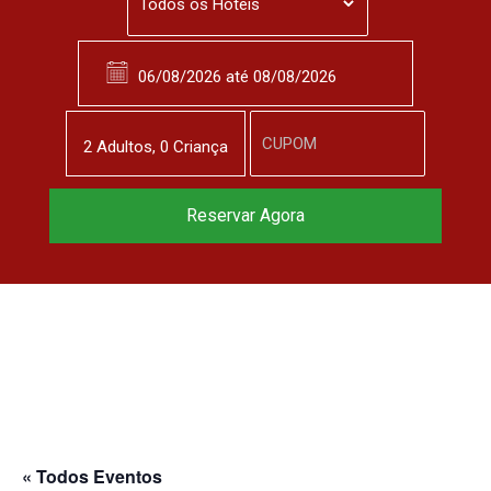
2
Adulto
s
,
0
Criança
Reservar Agora
« Todos Eventos