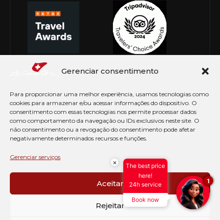
Gerenciar consentimento
Para proporcionar uma melhor experiência, usamos tecnologias como
cookies para armazenar e/ou acessar informações do dispositivo. O
consentimento com essas tecnologias nos permite processar dados
como comportamento da navegação ou IDs exclusivos neste site. O
não consentimento ou a revogação do consentimento pode afetar
negativamente determinados recursos e funções.
© Copyright 2026 Le Canton. Todos os direitos
reservados
Gerenciar serviços
×
The best price
PRÉ CHECK-IN
here!
1
Aceitar
24h service
AVISO DE COOKIES
Book now
PERGUNTAS FREQUENTES
Rejeitar
SEJA EMBAIXADOR
CONTATO