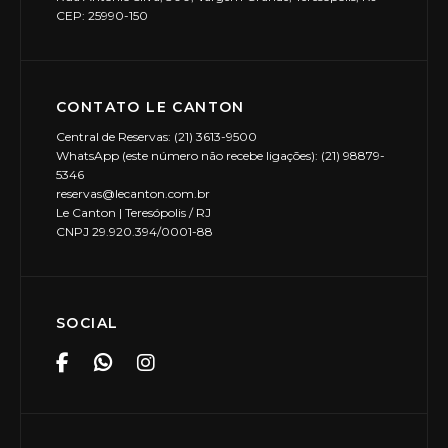
CEP: 25990-150
CONTATO LE CANTON
Central de Reservas: (21) 3613-9500
WhatsApp (este número não recebe ligações): (21) 98879-
5346
reservas@lecanton.com.br
Le Canton | Teresópolis / RJ
CNPJ 29.920.394/0001-88
SOCIAL