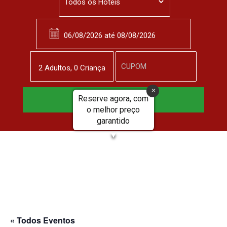
2
Adulto
s
,
0
Criança
Reserve agora, com
Reservar Agora
o melhor preço
garantido
▼
« Todos Eventos