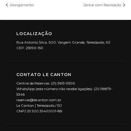
Alongamento
Jantar com Recreação
LOCALIZAÇÃO
Rua Antonio Silva, 300, Vargem Grande, Teresópolis, RJ
CEP: 25990-150
CONTATO LE CANTON
Central de Reservas: (21) 3613-9500
WhatsApp (este número não recebe ligações): (21) 98879-
5346
reservas@lecanton.com.br
Le Canton | Teresópolis / RJ
CNPJ 29.920.394/0001-88