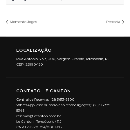
Momento Jogos
Pescaria
LOCALIZAÇÃO
Rua Antonio Silva, 300, Vargem Grande, Teresópolis, RJ
CEP: 25990-150
CONTATO LE CANTON
Central de Reservas: (21) 3613-9500
WhatsApp (este número não recebe ligações): (21) 98879-
5346
reservas@lecanton.com.br
Le Canton | Teresópolis / RJ
CNPJ 29.920.394/0001-88