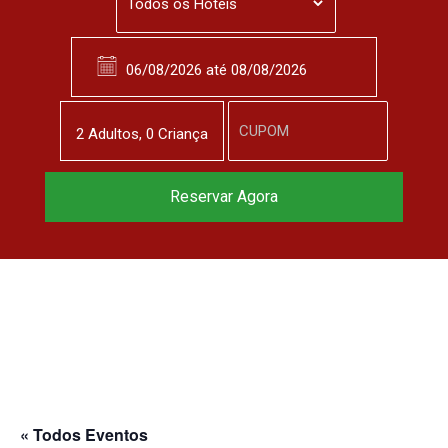
2
Adulto
s
,
0
Criança
Reservar Agora
« Todos Eventos