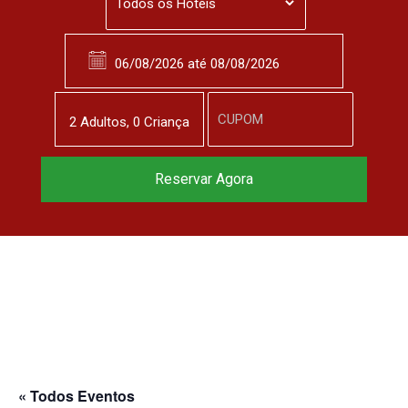
2
Adulto
s
,
0
Criança
Reservar Agora
« Todos Eventos