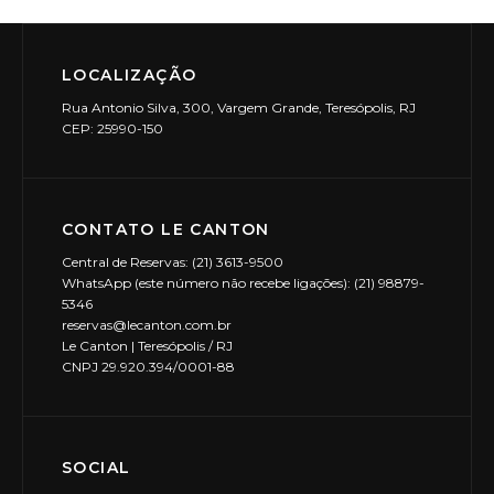
LOCALIZAÇÃO
Rua Antonio Silva, 300, Vargem Grande, Teresópolis, RJ
CEP: 25990-150
CONTATO LE CANTON
Central de Reservas: (21) 3613-9500
WhatsApp (este número não recebe ligações): (21) 98879-
5346
reservas@lecanton.com.br
Le Canton | Teresópolis / RJ
CNPJ 29.920.394/0001-88
SOCIAL