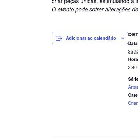
criar peças únicas, estimulando a 
O evento pode sofrer alterações de
DE
Adicionar ao calendário
Data
25 a
Hora
2:40
Séri
Arte
Cate
Cria