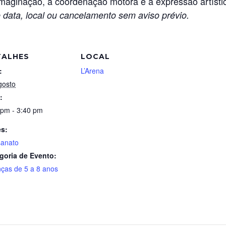
imaginação, a coordenação motora e a expressão artísti
 data, local ou cancelamento sem aviso prévio.
TALHES
LOCAL
:
L’Arena
gosto
:
 pm - 3:40 pm
es:
sanato
goria de Evento:
nças de 5 a 8 anos