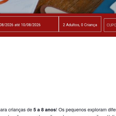
2
Adulto
s
,
0
Criança
 para crianças de
! Os pequenos exploram difer
5 a 8 anos