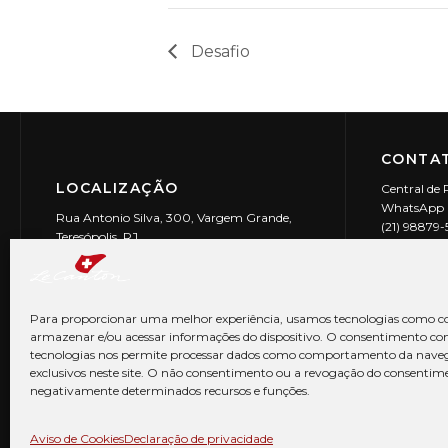
Desafio
CONTAT
LOCALIZAÇÃO
Central de 
WhatsApp (
Rua Antonio Silva, 300, Vargem Grande,
(21) 98879
Teresópolis, RJ
reservas@l
CEP: 25990-150
Le Canton | 
CNPJ 29.9
Para proporcionar uma melhor experiência, usamos tecnologias como co
armazenar e/ou acessar informações do dispositivo. O consentimento co
tecnologias nos permite processar dados como comportamento da nave
exclusivos neste site. O não consentimento ou a revogação do consentim
negativamente determinados recursos e funções.
© Copyright 2026 Le Canton. Todos os direitos reservados
Aviso de Cookies
Declaração de privacidade