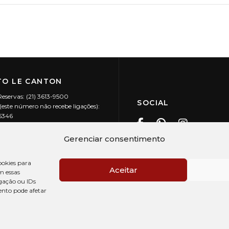
O LE CANTON
Reservas: (21) 3613-9500
SOCIAL
este número não recebe ligações):
-5346
ecanton.com.br
Teresópolis / RJ
Gerenciar consentimento
20.394/0001-88
okies para
Aceitar
m essas
gação ou IDs
ento pode afetar
PRÉ CHECK-IN
AV