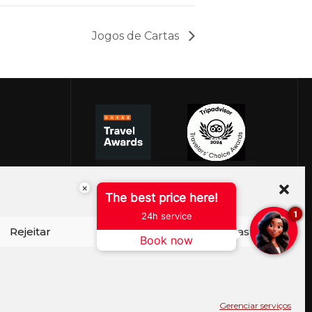
Jogos de Cartas
×
The best price here!
1
24h service
Rejeitar
Ver preferências
Book now
ISO DE COOKIES
PERGUNTAS FREQUENTES
SEJA EMBAIXADOR
CONTATO
BLOG
Gerenciar serviços