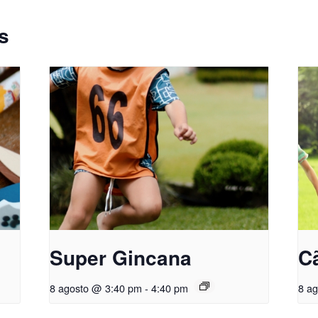
s
Super Gincana
Cã
8 agosto @ 3:40 pm
-
4:40 pm
8 a