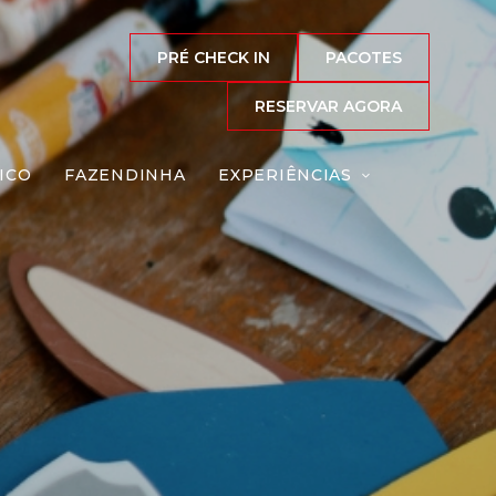
PRÉ CHECK IN
PACOTES
RESERVAR AGORA
ICO
FAZENDINHA
EXPERIÊNCIAS
Reserve agora, com
o melhor preço