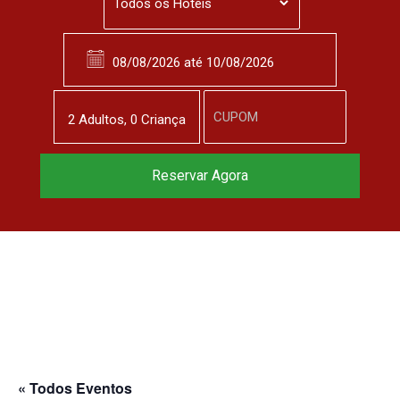
2
Adulto
s
,
0
Criança
Reservar Agora
« Todos Eventos