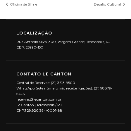
Oficina de Slime
Desafio Cultural
LOCALIZAÇÃO
Rua Antonio Silva, 300, Vargem Grande, Teresópolis, RJ
CEP: 25990-150
CONTATO LE CANTON
Central de Reservas: (21) 3613-9500
WhatsApp (este número não recebe ligações): (21) 98879-
5346
reservas@lecanton.com.br
Le Canton | Teresópolis / RJ
CNPJ 29.920.394/0001-88