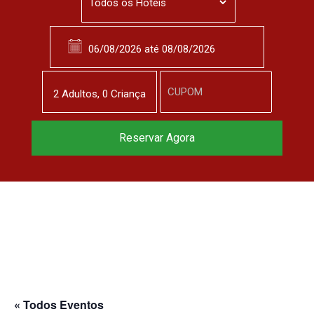
2
Adulto
s
,
0
Criança
Reservar Agora
« Todos Eventos