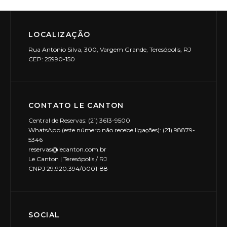
LOCALIZAÇÃO
Rua Antonio Silva, 300, Vargem Grande, Teresópolis, RJ
CEP: 25990-150
CONTATO LE CANTON
Central de Reservas: (21) 3613-9500
WhatsApp (este número não recebe ligações): (21) 98879-
5346
reservas@lecanton.com.br
Le Canton | Teresópolis / RJ
CNPJ 29.920.394/0001-88
SOCIAL