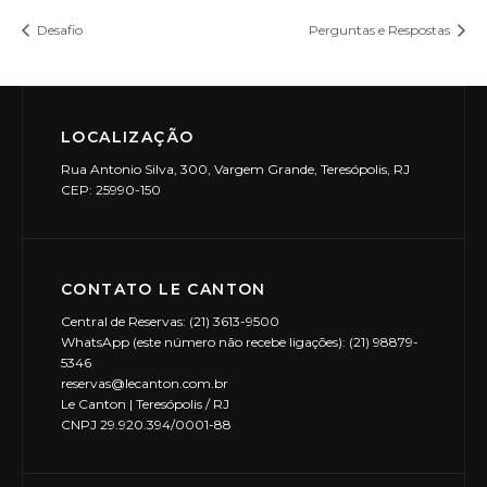
Desafio
Perguntas e Respostas
LOCALIZAÇÃO
Rua Antonio Silva, 300, Vargem Grande, Teresópolis, RJ
CEP: 25990-150
CONTATO LE CANTON
Central de Reservas: (21) 3613-9500
WhatsApp (este número não recebe ligações): (21) 98879-
5346
reservas@lecanton.com.br
Le Canton | Teresópolis / RJ
CNPJ 29.920.394/0001-88