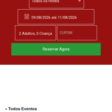
2
Adulto
s
,
0
Criança
Reserve agora, com
Reservar Agora
o melhor preço
garantido
▼
« Todos Eventos