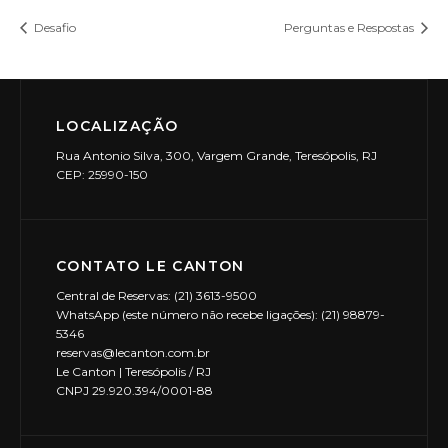
Desafio
Perguntas e Respostas
LOCALIZAÇÃO
Rua Antonio Silva, 300, Vargem Grande, Teresópolis, RJ
CEP: 25990-150
CONTATO LE CANTON
Central de Reservas: (21) 3613-9500
WhatsApp (este número não recebe ligações): (21) 98879-
5346
reservas@lecanton.com.br
Le Canton | Teresópolis / RJ
CNPJ 29.920.394/0001-88