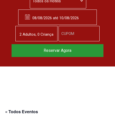
2
Adulto
s
,
0
Criança
Reservar Agora
« Todos Eventos