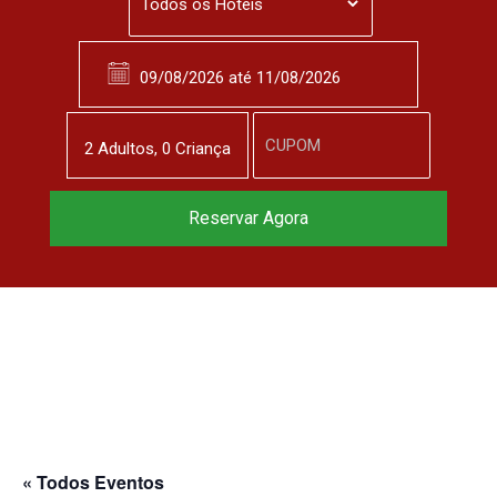
2
Adulto
s
,
0
Criança
Reservar Agora
« Todos Eventos