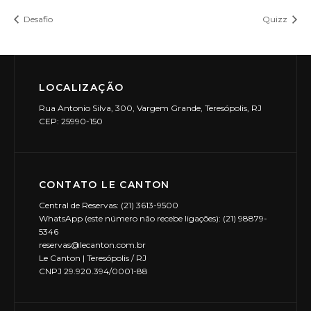
Desafio
Quizz
LOCALIZAÇÃO
Rua Antonio Silva, 300, Vargem Grande, Teresópolis, RJ
CEP: 25990-150
CONTATO LE CANTON
Central de Reservas: (21) 3613-9500
WhatsApp (este número não recebe ligações): (21) 98879-
5346
reservas@lecanton.com.br
Le Canton | Teresópolis / RJ
CNPJ 29.920.394/0001-88