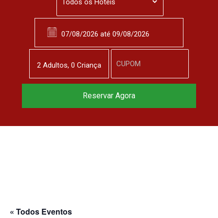
2
Adulto
s
,
0
Criança
Reservar Agora
« Todos Eventos