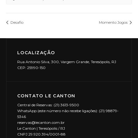
Desafio
Momento Jogos
LOCALIZAÇÃO
Rua Antonio Silva, 300, Vargem Grande, Teresópolis, RJ
CEP: 25990-150
CONTATO LE CANTON
Central de Reservas: (21) 3613-9500
WhatsApp (este número não recebe ligações): (21) 98879-
5346
reservas@lecanton.com.br
Le Canton | Teresópolis / RJ
CNPJ 29.920.394/0001-88