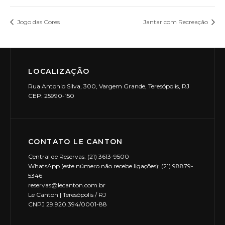
Jogo das Cores
Jantar com Recreação
LOCALIZAÇÃO
Rua Antonio Silva, 300, Vargem Grande, Teresópolis, RJ
CEP: 25990-150
CONTATO LE CANTON
Central de Reservas: (21) 3613-9500
WhatsApp (este número não recebe ligações): (21) 98879-
5346
reservas@lecanton.com.br
Le Canton | Teresópolis / RJ
CNPJ 29.920.394/0001-88