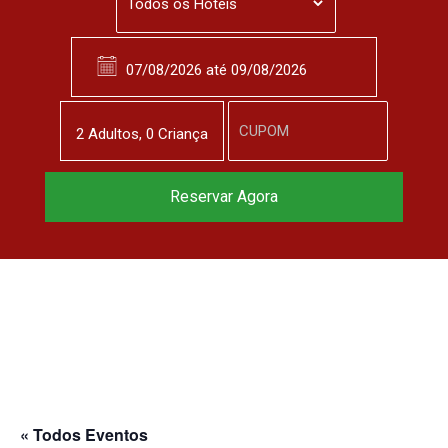
2
Adulto
s
,
0
Criança
Reservar Agora
« Todos Eventos