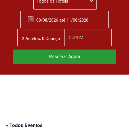
2
Adulto
s
,
0
Criança
Reservar Agora
« Todos Eventos