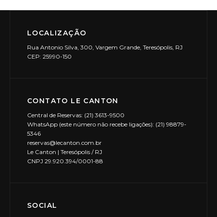
LOCALIZAÇÃO
Rua Antonio Silva, 300, Vargem Grande, Teresópolis, RJ
CEP: 25990-150
CONTATO LE CANTON
Central de Reservas: (21) 3613-9500
WhatsApp (este número não recebe ligações): (21) 98879-
5346
reservas@lecanton.com.br
Le Canton | Teresópolis / RJ
CNPJ 29.920.394/0001-88
SOCIAL